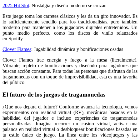
2025 Hit Slot
: Nostalgia y diseño moderno se cruzan
Este juego toma los carretes clásicos y les da un giro innovador. Es
lo suficientemente sencillo para los tradicionalistas, pero también
moderno para mantener a los jugadores digitales entretenidos. Un
punto medio perfecto, como los discos de vinilo relanzados
en Spotify.
Clover Flames
: Jugabilidad dinámica y bonificaciones osadas
Clover Flames trae energía y fuego a la mesa (literalmente).
Vibrante, repleto de bonificaciones y diseñado para jugadores que
buscan acción constante. Para todas las personas que disfrutan de las
tragamonedas con un toque de imprevisibilidad, esta es una favorita
del público.
El futuro de los juegos de tragamonedas
¿Qué nos depara el futuro? Conforme avanza la tecnología, vemos
experimentos con realidad virtual (RV), mecánicas basadas en la
habilidad del jugador e incluso experiencias de tragamonedas
personalizadas. Imagina recorrer un casino virtual, activar una
palanca en realidad virtual o desbloquear bonificaciones basadas en
tu estilo único de juego. La línea entre los videojuegos y las