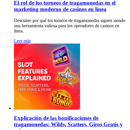
El rol de los torneos de tragamonedas en el
marketing moderno de casinos en línea
Descubre por qué los torneos de tragamonedas siguen siendo
una herramienta valiosa para los operadores de casinos en
línea.
Leer más
Explicación de las bonificaciones de
tragamonedas: Wilds, Scatters, Giros Gratis y