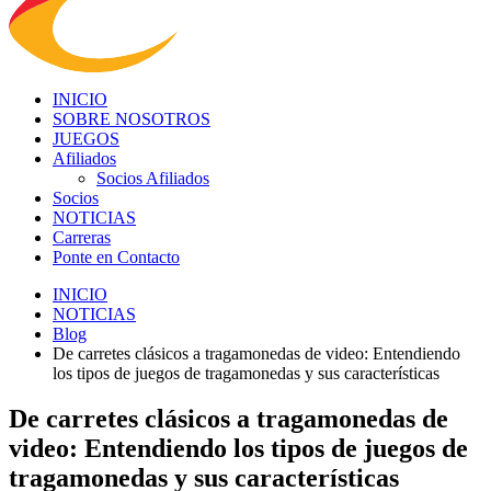
INICIO
SOBRE NOSOTROS
JUEGOS
Afiliados
Socios Afiliados
Socios
NOTICIAS
Carreras
Ponte en Contacto
INICIO
NOTICIAS
Blog
De carretes clásicos a tragamonedas de video: Entendiendo
los tipos de juegos de tragamonedas y sus características
De carretes clásicos a tragamonedas de
video: Entendiendo los tipos de juegos de
tragamonedas y sus características