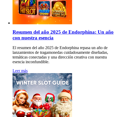
Resumen del año 2025 de Endorphina: Un año
con nuestra esencia
El resumen del año 2025 de Endorphina repasa un año de
lanzamientos de tragamonedas cuidadosamente diseñadas,
temáticas conectadas y una dirección creativa con nuestra
esencia inconfundible.
Leer más