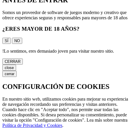
Somos un proveedor de software de juegos moderno y creativo que
ofrece experiencias seguras y responsables para mayores de 18 años
¿ERES MAYOR DE 18 AÑOS?
SÍ
NO
!
Lo sentimos, eres demasiado joven para visitar nuestro sitio.
CERRAR
close
cerrar
CONFIGURACIÓN DE COOKIES
En nuestro sitio web, utilizamos cookies para mejorar su experiencia
de navegación recordando sus preferencias y visitas anteriores.
Cuando hace clic en "Aceptar todo", nos permite usar todas las
cookies disponibles. Si desea personalizar su consentimiento, puede
visitar la opción "Configuración de cookies". Lea más sobre nuestra
Política de Privacidad y Cookies
.