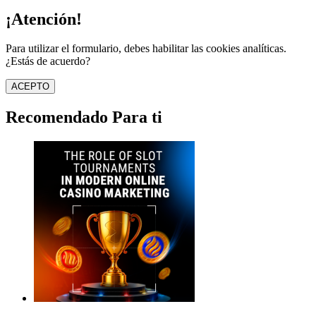
¡Atención!
Para utilizar el formulario, debes habilitar las cookies analíticas.
¿Estás de acuerdo?
ACEPTO
Recomendado Para ti