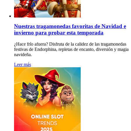
Nuestras tragamonedas favoritas de Navidad e
invierno para probar esta temporada
¿Hace frío afuera? Disfruta de la calidez de las tragamonedas
festivas de Endorphina, repletas de encanto, diversión y magia
navideña.
Leer más