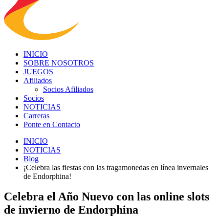
INICIO
SOBRE NOSOTROS
JUEGOS
Afiliados
Socios Afiliados
Socios
NOTICIAS
Carreras
Ponte en Contacto
INICIO
NOTICIAS
Blog
¡Celebra las fiestas con las tragamonedas en línea invernales
de Endorphina!
Celebra el Año Nuevo con las online slots
de invierno de Endorphina