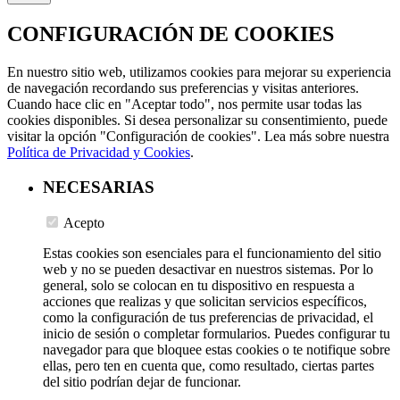
CONFIGURACIÓN DE COOKIES
En nuestro sitio web, utilizamos cookies para mejorar su experiencia
de navegación recordando sus preferencias y visitas anteriores.
Cuando hace clic en "Aceptar todo", nos permite usar todas las
cookies disponibles. Si desea personalizar su consentimiento, puede
visitar la opción "Configuración de cookies". Lea más sobre nuestra
Política de Privacidad y Cookies
.
NECESARIAS
Acepto
Estas cookies son esenciales para el funcionamiento del sitio
web y no se pueden desactivar en nuestros sistemas. Por lo
general, solo se colocan en tu dispositivo en respuesta a
acciones que realizas y que solicitan servicios específicos,
como la configuración de tus preferencias de privacidad, el
inicio de sesión o completar formularios. Puedes configurar tu
navegador para que bloquee estas cookies o te notifique sobre
ellas, pero ten en cuenta que, como resultado, ciertas partes
del sitio podrían dejar de funcionar.