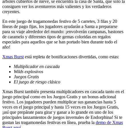
árboles cubiertos de nieve, se encuentra la casa de Santa, que solo la
consiguen ver los aventureros más valientes y los verdaderos
creyentes.
En este juego de tragamonedas festivo de 5 carretes, 3 filas y 20
líneas de pago fijas, los jugadores ayudarán a Santa a prepararse
para su viaje alrededor del mundo: ¡envolverán campanas, bastones
de caramelo y diferentes tipos de gemas coloridas en regalos
especiales para aquellos que se han portado bien durante todo el
año!
Xmas Burst
está repleta de bonificaciones divertidas, como estas:
Multiplicador en cascada
Wilds explosivos
Juegos Gratis
El juego de riesgo clásico
Xmas Burst también presenta multiplicadores en cascada tanto en el
juego principal como en los Juegos Gratis y un bonus adicional
festivo. Los jugadores pueden multiplicar sus ganancias hasta 5
veces en el juego principal y hasta 15 veces en los Juegos Gratis,
¡así que prepárate para girar y ganar a lo grande en uno de los
principales lanzamientos de juegos invernales de Endorphina! Si te
gustan las tragamonedas festivas en línea, prueba la
demo de Xmas
Burst aquí
.