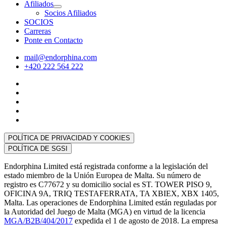
Afiliados
Socios Afiliados
SOCIOS
Carreras
Ponte en Contacto
mail@endorphina.com
+420 222 564 222
POLÍTICA DE PRIVACIDAD Y COOKIES
POLÍTICA DE SGSI
Endorphina Limited está registrada conforme a la legislación del
estado miembro de la Unión Europea de Malta. Su número de
registro es C77672 y su domicilio social es ST. TOWER PISO 9,
OFICINA 9A, TRIQ TESTAFERRATA, TA XBIEX, XBX 1405,
Malta. Las operaciones de Endorphina Limited están reguladas por
la Autoridad del Juego de Malta (MGA) en virtud de la licencia
MGA/B2B/404/2017
expedida el 1 de agosto de 2018. La empresa