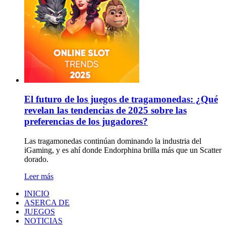
El futuro de los juegos de tragamonedas: ¿Qué
revelan las tendencias de 2025 sobre las
preferencias de los jugadores?
Las tragamonedas continúan dominando la industria del
iGaming, y es ahí donde Endorphina brilla más que un Scatter
dorado.
Leer más
INICIO
ASERCA DE
JUEGOS
NOTICIAS