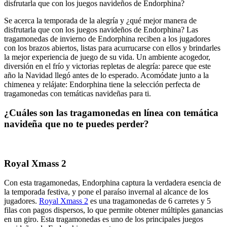
disfrutarla que con los juegos navideños de Endorphina?
Se acerca la temporada de la alegría y ¿qué mejor manera de
disfrutarla que con los juegos navideños de Endorphina? Las
tragamonedas de invierno de Endorphina reciben a los jugadores
con los brazos abiertos, listas para acurrucarse con ellos y brindarles
la mejor experiencia de juego de su vida. Un ambiente acogedor,
diversión en el frío y victorias repletas de alegría: parece que este
año la Navidad llegó antes de lo esperado. Acomódate junto a la
chimenea y relájate: Endorphina tiene la selección perfecta de
tragamonedas con temáticas navideñas para ti.
¿Cuáles son las tragamonedas en línea con temática
navideña que no te puedes perder?
Royal Xmass 2
Con esta tragamonedas, Endorphina captura la verdadera esencia de
la temporada festiva, y pone el paraíso invernal al alcance de los
jugadores.
Royal Xmass 2
es una tragamonedas de 6 carretes y 5
filas con pagos dispersos, lo que permite obtener múltiples ganancias
en un giro. Esta tragamonedas es uno de los principales juegos