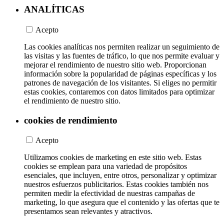
ANALÍTICAS
Acepto
Las cookies analíticas nos permiten realizar un seguimiento de
las visitas y las fuentes de tráfico, lo que nos permite evaluar y
mejorar el rendimiento de nuestro sitio web. Proporcionan
información sobre la popularidad de páginas específicas y los
patrones de navegación de los visitantes. Si eliges no permitir
estas cookies, contaremos con datos limitados para optimizar
el rendimiento de nuestro sitio.
cookies de rendimiento
Acepto
Utilizamos cookies de marketing en este sitio web. Estas
cookies se emplean para una variedad de propósitos
esenciales, que incluyen, entre otros, personalizar y optimizar
nuestros esfuerzos publicitarios. Estas cookies también nos
permiten medir la efectividad de nuestras campañas de
marketing, lo que asegura que el contenido y las ofertas que te
presentamos sean relevantes y atractivos.