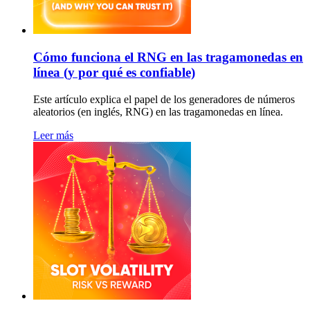
Cómo funciona el RNG en las tragamonedas en
línea (y por qué es confiable)
Este artículo explica el papel de los generadores de números
aleatorios (en inglés, RNG) en las tragamonedas en línea.
Leer más