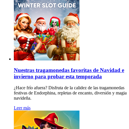
Nuestras tragamonedas favoritas de Navidad e
invierno para probar esta temporada
¿Hace frío afuera? Disfruta de la calidez de las tragamonedas
festivas de Endorphina, repletas de encanto, diversión y magia
navideña.
Leer más