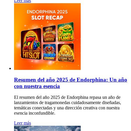
Leer más
Resumen del año 2025 de Endorphina: Un año
con nuestra esencia
El resumen del año 2025 de Endorphina repasa un año de
lanzamientos de tragamonedas cuidadosamente diseñadas,
temáticas conectadas y una dirección creativa con nuestra
esencia inconfundible.
Leer más