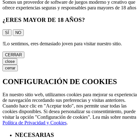
Somos un proveedor de software de juegos moderno y creativo que
ofrece experiencias seguras y responsables para mayores de 18 años
¿ERES MAYOR DE 18 AÑOS?
SÍ
NO
!
Lo sentimos, eres demasiado joven para visitar nuestro sitio.
CERRAR
close
cerrar
CONFIGURACIÓN DE COOKIES
En nuestro sitio web, utilizamos cookies para mejorar su experiencia
de navegación recordando sus preferencias y visitas anteriores.
Cuando hace clic en "Aceptar todo", nos permite usar todas las
cookies disponibles. Si desea personalizar su consentimiento, puede
visitar la opción "Configuración de cookies". Lea más sobre nuestra
Política de Privacidad y Cookies
.
NECESARIAS