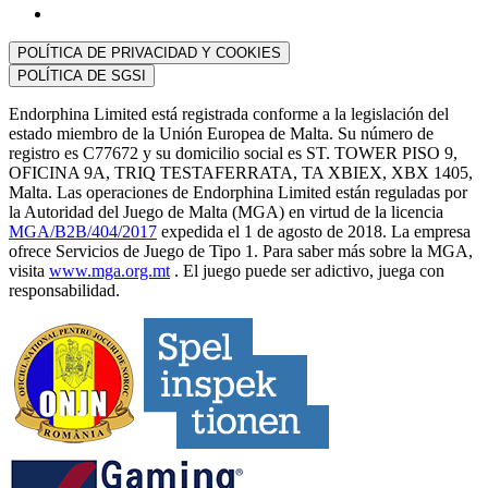
POLÍTICA DE PRIVACIDAD Y COOKIES
POLÍTICA DE SGSI
Endorphina Limited está registrada conforme a la legislación del
estado miembro de la Unión Europea de Malta. Su número de
registro es C77672 y su domicilio social es ST. TOWER PISO 9,
OFICINA 9A, TRIQ TESTAFERRATA, TA XBIEX, XBX 1405,
Malta. Las operaciones de Endorphina Limited están reguladas por
la Autoridad del Juego de Malta (MGA) en virtud de la licencia
MGA/B2B/404/2017
expedida el 1 de agosto de 2018. La empresa
ofrece Servicios de Juego de Tipo 1. Para saber más sobre la MGA,
visita
www.mga.org.mt
. El juego puede ser adictivo, juega con
responsabilidad.