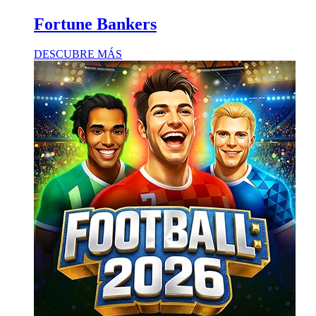
Fortune Bankers
DESCUBRE MÁS