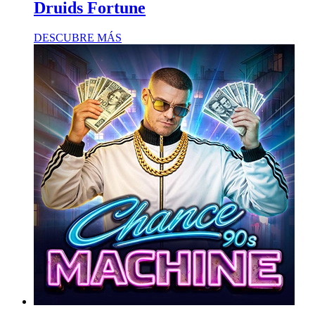
Druids Fortune
DESCUBRE MÁS