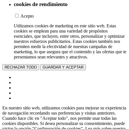
cookies de rendimiento
Acepto
Utilizamos cookies de marketing en este sitio web. Estas
cookies se emplean para una variedad de propósitos
esenciales, que incluyen, entre otros, personalizar y optimizar
nuestros esfuerzos publicitarios. Estas cookies también nos
permiten medir la efectividad de nuestras campañas de
marketing, lo que asegura que el contenido y las ofertas que te
presentamos sean relevantes y atractivos.
RECHAZAR TODO
GUARDAR Y ACEPTAR
En nuestro sitio web, utilizamos cookies para mejorar su experiencia
de navegación recordando sus preferencias y visitas anteriores.
Cuando hace clic en "Aceptar todo", nos permite usar todas las
cookies disponibles. Si desea personalizar su consentimiento, puede
visitar la opción "Configuración de cookies". Lea más sobre nuestra