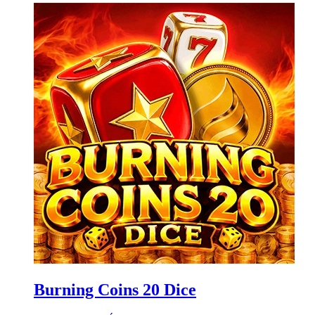
Burning Coins 20 Dice