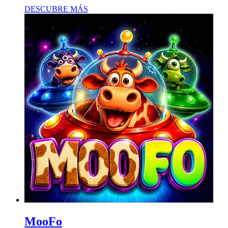
DESCUBRE MÁS
MooFo