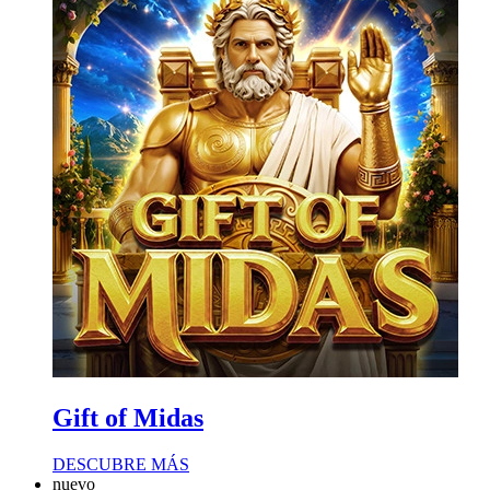
Gift of Midas
DESCUBRE MÁS
nuevo