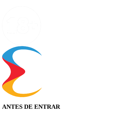
ANTES DE ENTRAR