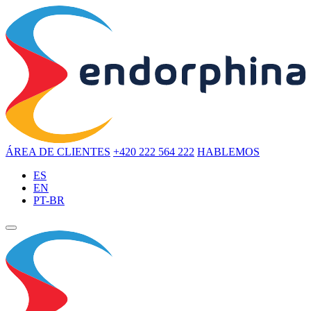
ÁREA DE CLIENTES
+420 222 564 222
HABLEMOS
ES
EN
PT-BR