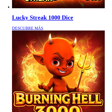
Lucky Streak 1000 Dice
DESCUBRE MÁS