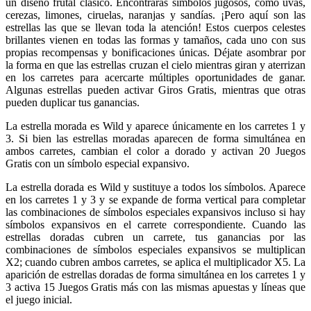
un diseño frutal clásico. Encontrarás símbolos jugosos, como uvas,
cerezas, limones, ciruelas, naranjas y sandías. ¡Pero aquí son las
estrellas las que se llevan toda la atención! Estos cuerpos celestes
brillantes vienen en todas las formas y tamaños, cada uno con sus
propias recompensas y bonificaciones únicas. Déjate asombrar por
la forma en que las estrellas cruzan el cielo mientras giran y aterrizan
en los carretes para acercarte múltiples oportunidades de ganar.
Algunas estrellas pueden activar Giros Gratis, mientras que otras
pueden duplicar tus ganancias.
La estrella morada es Wild y aparece únicamente en los carretes 1 y
3. Si bien las estrellas moradas aparecen de forma simultánea en
ambos carretes, cambian el color a dorado y activan 20 Juegos
Gratis con un símbolo especial expansivo.
La estrella dorada es Wild y sustituye a todos los símbolos. Aparece
en los carretes 1 y 3 y se expande de forma vertical para completar
las combinaciones de símbolos especiales expansivos incluso si hay
símbolos expansivos en el carrete correspondiente. Cuando las
estrellas doradas cubren un carrete, tus ganancias por las
combinaciones de símbolos especiales expansivos se multiplican
X2; cuando cubren ambos carretes, se aplica el multiplicador X5. La
aparición de estrellas doradas de forma simultánea en los carretes 1 y
3 activa 15 Juegos Gratis más con las mismas apuestas y líneas que
el juego inicial.