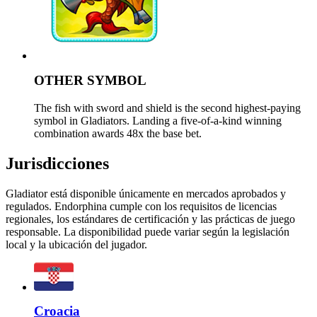
OTHER SYMBOL
The fish with sword and shield is the second highest-paying
symbol in Gladiators. Landing a five-of-a-kind winning
combination awards 48x the base bet.
Jurisdicciones
Gladiator está disponible únicamente en mercados aprobados y
regulados. Endorphina cumple con los requisitos de licencias
regionales, los estándares de certificación y las prácticas de juego
responsable. La disponibilidad puede variar según la legislación
local y la ubicación del jugador.
Croacia