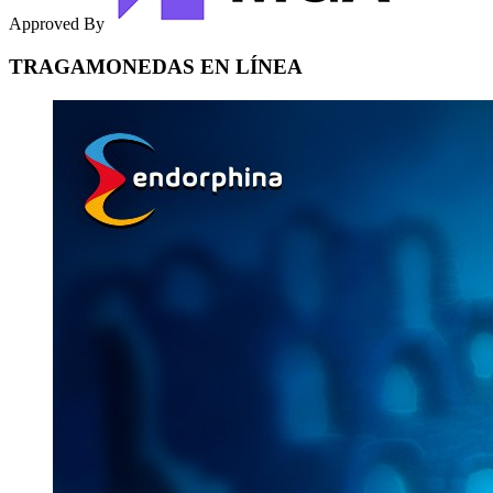
Approved By
TRAGAMONEDAS EN LÍNEA