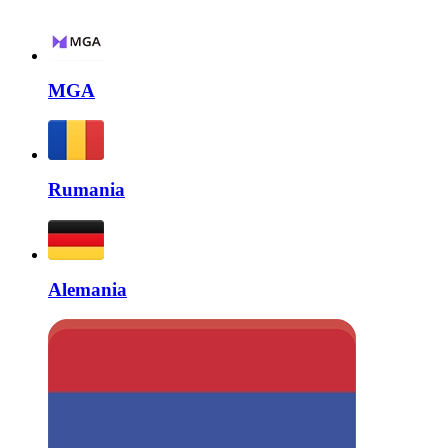
MGA
Rumania
Alemania