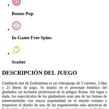
Bonus Pop
In-Game Free Spins
Scatter
DESCRIPCIÓN DEL JUEGO
Gladiators slot de Endorphina es un videojuego de 5 carretes, 3 filas
y 21 líneas de pago. Se inspira en el personaje histórico del
gladiador, un luchador profesional de la antigua Roma. Sin lugar a
duda, los espectáculos de los gladiadores eran una de las formas de
entretenimiento con mayor popularidad en el mundo romano e
inspiraron el diseño de una de las tragamonedas más atractivas de