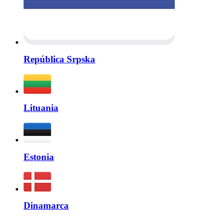
República Srpska
Lituania
Estonia
Dinamarca