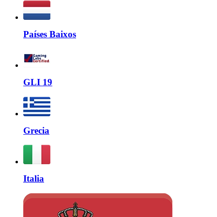
Países Baixos
GLI 19
Grecia
Italia