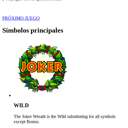
PRÓXIMO JUEGO
Símbolos principales
WILD
The Joker Wreath is the Wild substituting for all symbols
except Bonus.