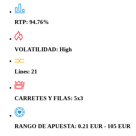
RTP:
94.76%
VOLATILIDAD:
High
Lines:
21
CARRETES Y FILAS:
5x3
RANGO DE APUESTA:
0.21 EUR - 105 EUR