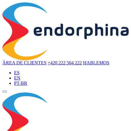
ÁREA DE CLIENTES
+420 222 564 222
HABLEMOS
ES
EN
PT-BR