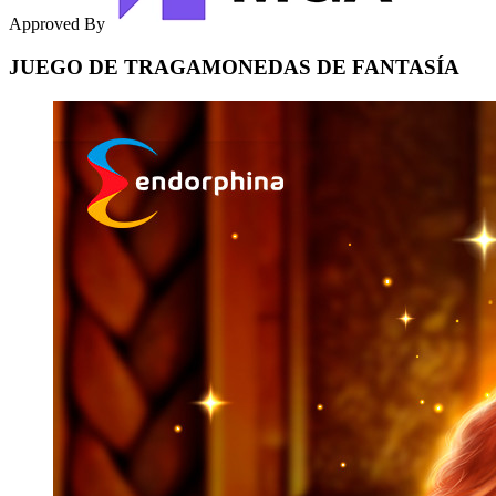
Approved By
JUEGO DE TRAGAMONEDAS DE FANTASÍA